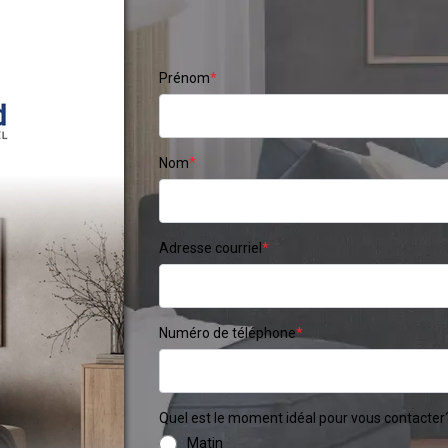
Prénom
*
Nom
*
Adresse courriel
*
Numéro de téléphone
*
Quel est le moment idéal pour vous contacter
Matin