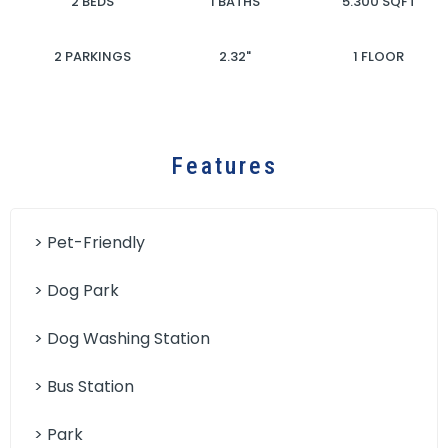
2 BEDS
1 BATHS
5.300 SQFT
2 PARKINGS
2.32"
1 FLOOR
Features
> Pet-Friendly
> Dog Park
> Dog Washing Station
> Bus Station
> Park